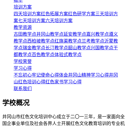
振华
培训方案
四天培训方案
红色拓展方案
红色研学方案
三天培训方
案
七天培训方案
六天培训方案
教学资源
古田教学点
井冈山教学点
延安教学点
嘉兴教学点
遵义
教学点
西柏坡教学点
红旗渠教学点
兰考教学点
沂蒙教
学点
瑞金教学点
长汀教学点
韶山教学点
兴国教学点
于
都教学点
百色教学点
体验式教学点
学校荣誉
学习心得
不忘初心牢记使命心得体会
井冈山精神学习心得
井冈
山红色培训心得
红色家书学习心得
联系我们
学校概况
井冈山市红色文化培训中心成立于二〇一三年，是一家面向全
国企事业单位及社会各界人士开展红色文化教育培训的专业机