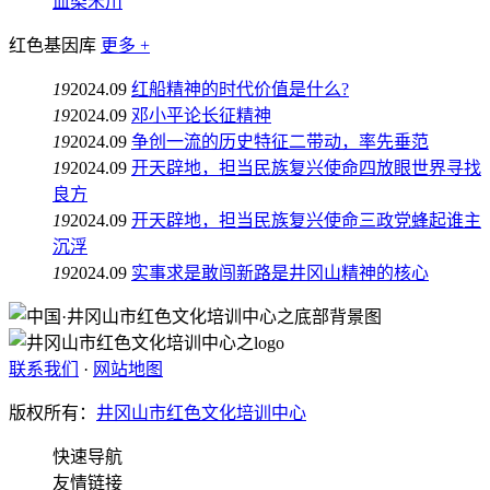
血染禾川
红色基因库
更多 +
19
2024.09
红船精神的时代价值是什么?
19
2024.09
邓小平论长征精神
19
2024.09
争创一流的历史特征二带动，率先垂范
19
2024.09
开天辟地，担当民族复兴使命四放眼世界寻找
良方
19
2024.09
开天辟地，担当民族复兴使命三政党蜂起谁主
沉浮
19
2024.09
实事求是敢闯新路是井冈山精神的核心
联系我们
·
网站地图
版权所有：
井冈山市红色文化培训中心
快速导航
友情链接