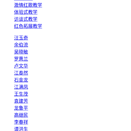
激情红歌教学
体验式教学
访谈式教学
红色拓展教学
汪玉奇
余伯流
吴晓敏
罗惠兰
卢文华
江泰然
石金龙
江满凤
王生茂
袁建芳
龙鲁平
高继民
李春祥
谭洪生