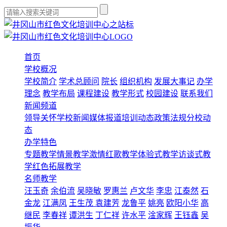
首页
学校概况
学校简介
学术总顾问
院长
组织机构
发展大事记
办学
理念
教学布局
课程建设
教学形式
校园建设
联系我们
新闻频道
领导关怀
学校新闻
媒体报道
培训动态
政策法规
分校动
态
办学特色
专题教学
情景教学
激情红歌教学
体验式教学
访谈式教
学
红色拓展教学
名师教学
汪玉奇
余伯流
吴晓敏
罗惠兰
卢文华
李忠
江泰然
石
金龙
江满凤
王生茂
袁建芳
龙鲁平
姚亮
欧阳小华
高
继民
李春祥
谭洪生
丁仁祥
许水平
淦家辉
王钰鑫
吴