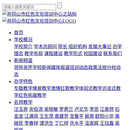
首页
学校概况
学校简介
学术总顾问
院长
组织机构
发展大事记
办学
理念
教学布局
课程建设
教学形式
校园建设
联系我们
新闻频道
领导关怀
学校新闻
媒体报道
培训动态
政策法规
分校动
态
办学特色
专题教学
情景教学
激情红歌教学
体验式教学
访谈式教
学
红色拓展教学
名师教学
汪玉奇
余伯流
吴晓敏
罗惠兰
卢文华
李忠
江泰然
石
金龙
江满凤
王生茂
袁建芳
龙鲁平
姚亮
欧阳小华
高
继民
李春祥
谭洪生
丁仁祥
许水平
淦家辉
王钰鑫
吴