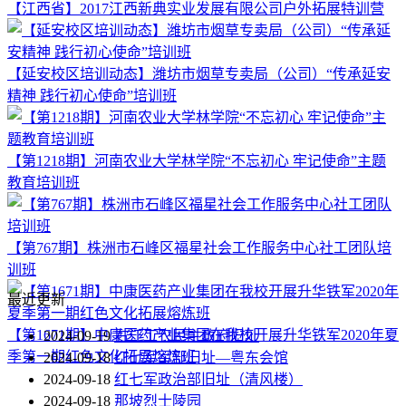
【江西省】2017江西新典实业发展有限公司户外拓展特训营
【延安校区培训动态】潍坊市烟草专卖局（公司）“传承延安
精神 践行初心使命”培训班
【第1218期】河南农业大学林学院“不忘初心 牢记使命”主题
教育培训班
【第767期】株洲市石峰区福星社会工作服务中心社工团队培
训班
最近更新
【第1671期】中康医药产业集团在我校开展升华铁军2020年夏
2024-09-19
右江工农民主政府旧址
季第一期红色文化拓展熔炼班
2024-09-18
红七军军部旧址—粤东会馆
2024-09-18
红七军政治部旧址（清风楼）
2024-09-18
那坡烈士陵园