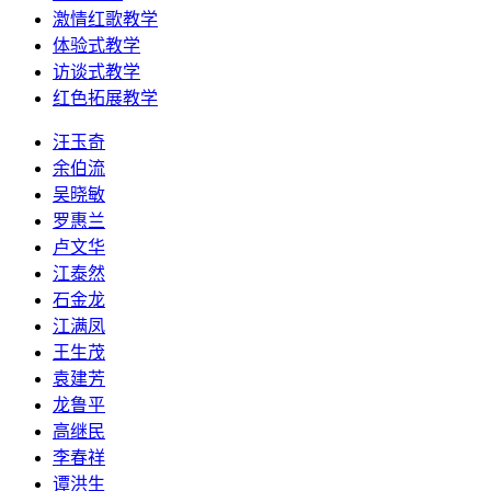
激情红歌教学
体验式教学
访谈式教学
红色拓展教学
汪玉奇
余伯流
吴晓敏
罗惠兰
卢文华
江泰然
石金龙
江满凤
王生茂
袁建芳
龙鲁平
高继民
李春祥
谭洪生