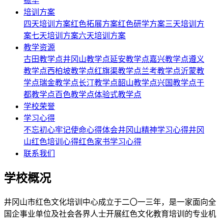
振华
培训方案
四天培训方案
红色拓展方案
红色研学方案
三天培训方
案
七天培训方案
六天培训方案
教学资源
古田教学点
井冈山教学点
延安教学点
嘉兴教学点
遵义
教学点
西柏坡教学点
红旗渠教学点
兰考教学点
沂蒙教
学点
瑞金教学点
长汀教学点
韶山教学点
兴国教学点
于
都教学点
百色教学点
体验式教学点
学校荣誉
学习心得
不忘初心牢记使命心得体会
井冈山精神学习心得
井冈
山红色培训心得
红色家书学习心得
联系我们
学校概况
井冈山市红色文化培训中心成立于二〇一三年，是一家面向全
国企事业单位及社会各界人士开展红色文化教育培训的专业机