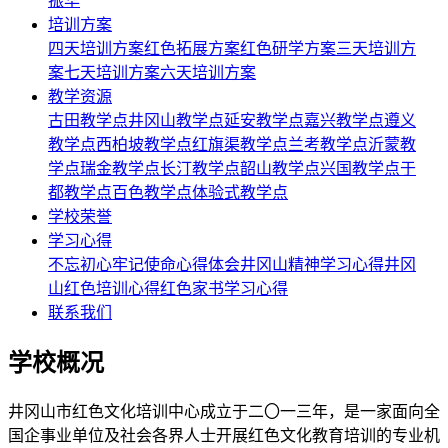
振华
培训方案
四天培训方案
红色拓展方案
红色研学方案
三天培训方
案
七天培训方案
六天培训方案
教学资源
古田教学点
井冈山教学点
延安教学点
嘉兴教学点
遵义
教学点
西柏坡教学点
红旗渠教学点
兰考教学点
沂蒙教
学点
瑞金教学点
长汀教学点
韶山教学点
兴国教学点
于
都教学点
百色教学点
体验式教学点
学校荣誉
学习心得
不忘初心牢记使命心得体会
井冈山精神学习心得
井冈
山红色培训心得
红色家书学习心得
联系我们
学校概况
井冈山市红色文化培训中心成立于二〇一三年，是一家面向全
国企事业单位及社会各界人士开展红色文化教育培训的专业机