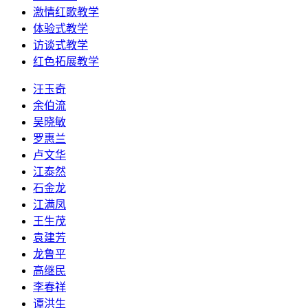
激情红歌教学
体验式教学
访谈式教学
红色拓展教学
汪玉奇
余伯流
吴晓敏
罗惠兰
卢文华
江泰然
石金龙
江满凤
王生茂
袁建芳
龙鲁平
高继民
李春祥
谭洪生