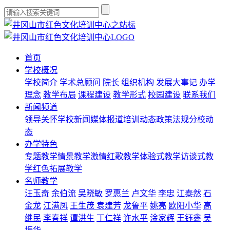
首页
学校概况
学校简介
学术总顾问
院长
组织机构
发展大事记
办学
理念
教学布局
课程建设
教学形式
校园建设
联系我们
新闻频道
领导关怀
学校新闻
媒体报道
培训动态
政策法规
分校动
态
办学特色
专题教学
情景教学
激情红歌教学
体验式教学
访谈式教
学
红色拓展教学
名师教学
汪玉奇
余伯流
吴晓敏
罗惠兰
卢文华
李忠
江泰然
石
金龙
江满凤
王生茂
袁建芳
龙鲁平
姚亮
欧阳小华
高
继民
李春祥
谭洪生
丁仁祥
许水平
淦家辉
王钰鑫
吴