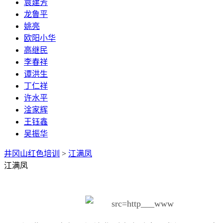
袁建芳
龙鲁平
姚亮
欧阳小华
高继民
李春祥
谭洪生
丁仁祥
许水平
淦家辉
王钰鑫
吴振华
井冈山红色培训
>
江满凤
江满凤