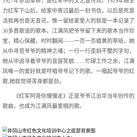
1927年参加革命，是红军中的文艺宣传兵。1929年随主
力红军下山后，给家中寄过最后一封书信，以后是死是
活就再也杳无音讯，惟一留给家里人的就是一本记录了
30多首歌谣的歌本。江满凤把爷爷留下来的歌本当作珍
宝，精心保藏，时时翻阅——一页一页蜡黄的草纸，她
从中寻觅爷爷的精神之魂；一行一行歪斜不整的字句，
她从中追寻着爷爷的音容笑貌……忙碌工作之余，江满
凤唯一的爱好就是哼唱爷爷记下的歌。一唱起爷爷的红
歌,她就觉得浑身都是劲。
《红军阿哥你慢慢走》正是爷爷江治华当年创作的
歌曲，也成为江满风最爱唱的歌。