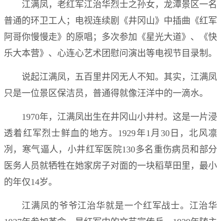
江满凤，老红军江治华烈士之孙女，龙潭景区一名
普通的环卫工人；电视连续剧《井冈山》中插曲《红军
阿哥你慢慢走》的原唱；多次参加《星光大道》、《快
乐大本营》、心连心艺术团慰问演出等电视节目录制。
说起江满凤，五百里井冈无人不知。其实，江满凤
只是一位景区保洁员，普通得就像汪洋中的一滴水。
1970年，江满凤出生在井冈山小井村。这是一片浸
透着红军烈士鲜血的地方。1929年1月30日，北风凛
冽，寒气逼人，小井红军医院130多名重伤病员和部分
医务人员就牺牲在她家房子对面的一块稻草田里，最小
的年仅14岁。
江满凤的爷爷江治华就是一个红军战士。江治华