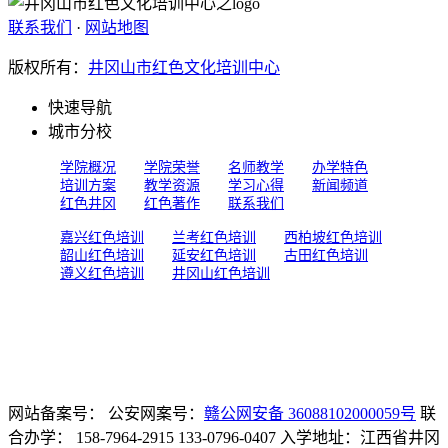
联系我们
·
网站地图
版权所有：
井冈山市红色文化培训中心
快速导航
城市分校
学院概况
学院荣誉
名师教学
办学特色
培训方案
教学资源
学习心得
新闻频道
红色井冈
红色著作
联系我们
嘉兴红色培训
兰考红色培训
西柏坡红色培训
韶山红色培训
延安红色培训
古田红色培训
遵义红色培训
井冈山红色培训
网站备案号：
公安网案号：
赣公网安备 36088102000059号
联
合办学： 158-7964-2915 133-0796-0407 入学地址：江西省井冈