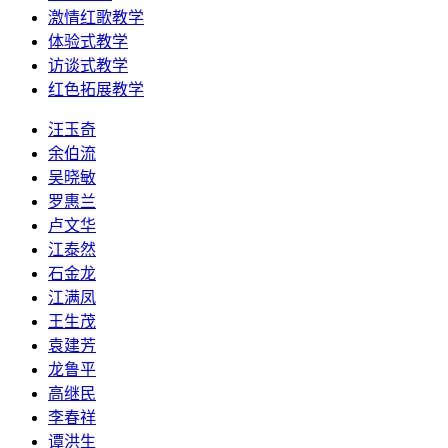
激情红歌教学
体验式教学
访谈式教学
红色拓展教学
汪玉奇
余伯流
吴晓敏
罗惠兰
卢文华
江泰然
石金龙
江满凤
王生茂
袁建芳
龙鲁平
高继民
李春祥
谭洪生