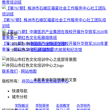
教育培训班
【第767期】株洲市石峰区福星社会工作服务中心社工团队培
训班
最近更新
【第1671期】中康医药产业集团在我校开展升华铁军2020年夏
2024-09-18
秋收起义修水纪念馆
季第一期红色文化拓展熔炼班
2024-09-18
韶山毛泽东同志故居和纪念馆
联系我们
·
网站地图
未能查询到您想要的文章
版权所有：
井冈山市红色文化培训中心
快速导航
城市分校
学院概况
学院荣誉
名师教学
办学特色