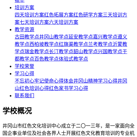
振华
培训方案
四天培训方案
红色拓展方案
红色研学方案
三天培训方
案
七天培训方案
六天培训方案
教学资源
古田教学点
井冈山教学点
延安教学点
嘉兴教学点
遵义
教学点
西柏坡教学点
红旗渠教学点
兰考教学点
沂蒙教
学点
瑞金教学点
长汀教学点
韶山教学点
兴国教学点
于
都教学点
百色教学点
体验式教学点
学校荣誉
学习心得
不忘初心牢记使命心得体会
井冈山精神学习心得
井冈
山红色培训心得
红色家书学习心得
联系我们
学校概况
井冈山市红色文化培训中心成立于二〇一三年，是一家面向全
国企事业单位及社会各界人士开展红色文化教育培训的专业机