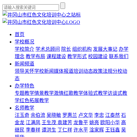
首页
学校概况
学校简介
学术总顾问
院长
组织机构
发展大事记
办学
理念
教学布局
课程建设
教学形式
校园建设
联系我们
新闻频道
领导关怀
学校新闻
媒体报道
培训动态
政策法规
分校动
态
办学特色
专题教学
情景教学
激情红歌教学
体验式教学
访谈式教
学
红色拓展教学
名师教学
汪玉奇
余伯流
吴晓敏
罗惠兰
卢文华
李忠
江泰然
石
金龙
江满凤
王生茂
袁建芳
龙鲁平
姚亮
欧阳小华
高
继民
李春祥
谭洪生
丁仁祥
许水平
淦家辉
王钰鑫
吴