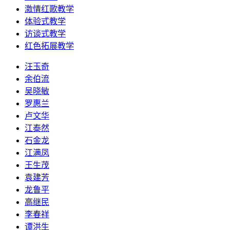
激情红歌教学
体验式教学
访谈式教学
红色拓展教学
汪玉奇
余伯流
吴晓敏
罗惠兰
卢文华
江泰然
石金龙
江满凤
王生茂
袁建芳
龙鲁平
高继民
李春祥
谭洪生