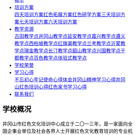
振华
培训方案
四天培训方案
红色拓展方案
红色研学方案
三天培训方
案
七天培训方案
六天培训方案
教学资源
古田教学点
井冈山教学点
延安教学点
嘉兴教学点
遵义
教学点
西柏坡教学点
红旗渠教学点
兰考教学点
沂蒙教
学点
瑞金教学点
长汀教学点
韶山教学点
兴国教学点
于
都教学点
百色教学点
体验式教学点
学校荣誉
学习心得
不忘初心牢记使命心得体会
井冈山精神学习心得
井冈
山红色培训心得
红色家书学习心得
联系我们
学校概况
井冈山市红色文化培训中心成立于二〇一三年，是一家面向全
国企事业单位及社会各界人士开展红色文化教育培训的专业机