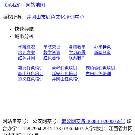
联系我们
·
网站地图
版权所有：
井冈山市红色文化培训中心
快速导航
城市分校
学院概况
学院荣誉
名师教学
办学特色
培训方案
教学资源
学习心得
新闻频道
红色井冈
红色著作
联系我们
嘉兴红色培训
兰考红色培训
西柏坡红色培训
韶山红色培训
延安红色培训
古田红色培训
遵义红色培训
井冈山红色培训
网站备案号：
公安网案号：
赣公网安备 36088102000059号
联
合办学： 158-7964-2915 133-0796-0407 入学地址：江西省井冈