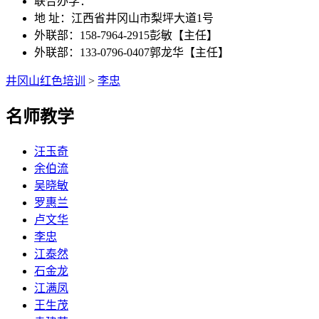
联合办学：
地 址：江西省井冈山市梨坪大道1号
外联部：158-7964-2915彭敏【主任】
外联部：133-0796-0407郭龙华【主任】
井冈山红色培训
>
李忠
名师教学
汪玉奇
余伯流
吴晓敏
罗惠兰
卢文华
李忠
江泰然
石金龙
江满凤
王生茂