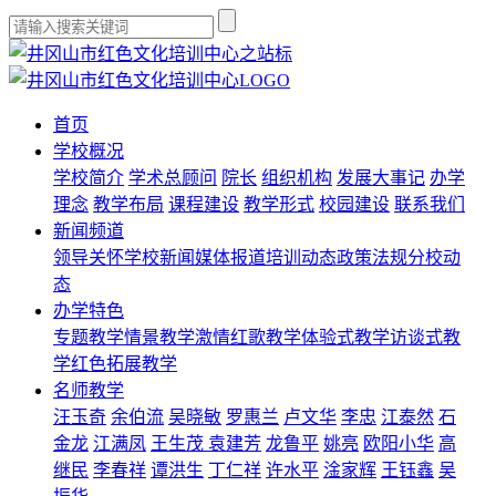
首页
学校概况
学校简介
学术总顾问
院长
组织机构
发展大事记
办学
理念
教学布局
课程建设
教学形式
校园建设
联系我们
新闻频道
领导关怀
学校新闻
媒体报道
培训动态
政策法规
分校动
态
办学特色
专题教学
情景教学
激情红歌教学
体验式教学
访谈式教
学
红色拓展教学
名师教学
汪玉奇
余伯流
吴晓敏
罗惠兰
卢文华
李忠
江泰然
石
金龙
江满凤
王生茂
袁建芳
龙鲁平
姚亮
欧阳小华
高
继民
李春祥
谭洪生
丁仁祥
许水平
淦家辉
王钰鑫
吴