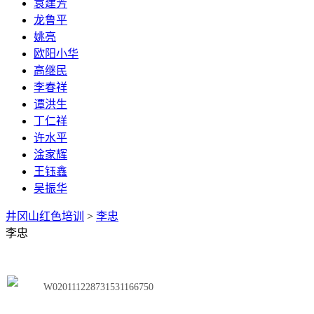
袁建芳
龙鲁平
姚亮
欧阳小华
高继民
李春祥
谭洪生
丁仁祥
许水平
淦家辉
王钰鑫
吴振华
井冈山红色培训
>
李忠
李忠