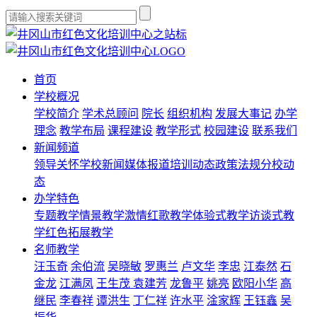
首页
学校概况
学校简介
学术总顾问
院长
组织机构
发展大事记
办学
理念
教学布局
课程建设
教学形式
校园建设
联系我们
新闻频道
领导关怀
学校新闻
媒体报道
培训动态
政策法规
分校动
态
办学特色
专题教学
情景教学
激情红歌教学
体验式教学
访谈式教
学
红色拓展教学
名师教学
汪玉奇
余伯流
吴晓敏
罗惠兰
卢文华
李忠
江泰然
石
金龙
江满凤
王生茂
袁建芳
龙鲁平
姚亮
欧阳小华
高
继民
李春祥
谭洪生
丁仁祥
许水平
淦家辉
王钰鑫
吴