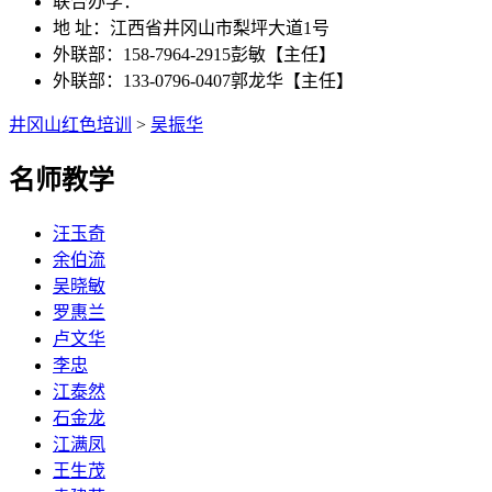
联合办学：
地 址：江西省井冈山市梨坪大道1号
外联部：158-7964-2915彭敏【主任】
外联部：133-0796-0407郭龙华【主任】
井冈山红色培训
>
吴振华
名师教学
汪玉奇
余伯流
吴晓敏
罗惠兰
卢文华
李忠
江泰然
石金龙
江满凤
王生茂