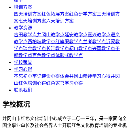
振华
培训方案
四天培训方案
红色拓展方案
红色研学方案
三天培训方
案
七天培训方案
六天培训方案
教学资源
古田教学点
井冈山教学点
延安教学点
嘉兴教学点
遵义
教学点
西柏坡教学点
红旗渠教学点
兰考教学点
沂蒙教
学点
瑞金教学点
长汀教学点
韶山教学点
兴国教学点
于
都教学点
百色教学点
体验式教学点
学校荣誉
学习心得
不忘初心牢记使命心得体会
井冈山精神学习心得
井冈
山红色培训心得
红色家书学习心得
联系我们
学校概况
井冈山市红色文化培训中心成立于二〇一三年，是一家面向全
国企事业单位及社会各界人士开展红色文化教育培训的专业机