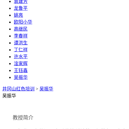
袁建芳
龙鲁平
姚亮
欧阳小华
高继民
李春祥
谭洪生
丁仁祥
许水平
淦家辉
王钰鑫
吴振华
井冈山红色培训
>
吴振华
吴振华
教授简介