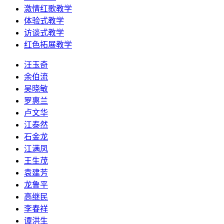
激情红歌教学
体验式教学
访谈式教学
红色拓展教学
汪玉奇
余伯流
吴晓敏
罗惠兰
卢文华
江泰然
石金龙
江满凤
王生茂
袁建芳
龙鲁平
高继民
李春祥
谭洪生