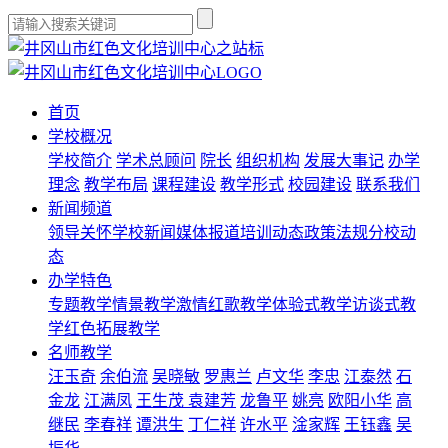
首页
学校概况
学校简介
学术总顾问
院长
组织机构
发展大事记
办学
理念
教学布局
课程建设
教学形式
校园建设
联系我们
新闻频道
领导关怀
学校新闻
媒体报道
培训动态
政策法规
分校动
态
办学特色
专题教学
情景教学
激情红歌教学
体验式教学
访谈式教
学
红色拓展教学
名师教学
汪玉奇
余伯流
吴晓敏
罗惠兰
卢文华
李忠
江泰然
石
金龙
江满凤
王生茂
袁建芳
龙鲁平
姚亮
欧阳小华
高
继民
李春祥
谭洪生
丁仁祥
许水平
淦家辉
王钰鑫
吴