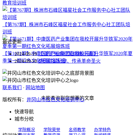
教育培训班
【第767期】株洲市石峰区福星社会工作服务中心社工团队培
训班
最近更新
【第1671期】中康医药产业集团在我校开展升华铁军2020年夏
2024-09-19
【 重走朱毛红军挑粮小道 】
季第一期红色文化拓展熔炼班
2024-09-18
感悟红军纪律、传承革命圣火
联系我们
·
网站地图
未能查询到您想要的文章
版权所有：
井冈山市红色文化培训中心
快速导航
城市分校
学院概况
学院荣誉
名师教学
办学特色