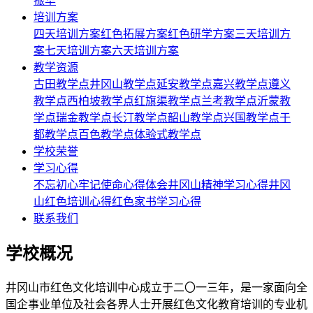
振华
培训方案
四天培训方案
红色拓展方案
红色研学方案
三天培训方
案
七天培训方案
六天培训方案
教学资源
古田教学点
井冈山教学点
延安教学点
嘉兴教学点
遵义
教学点
西柏坡教学点
红旗渠教学点
兰考教学点
沂蒙教
学点
瑞金教学点
长汀教学点
韶山教学点
兴国教学点
于
都教学点
百色教学点
体验式教学点
学校荣誉
学习心得
不忘初心牢记使命心得体会
井冈山精神学习心得
井冈
山红色培训心得
红色家书学习心得
联系我们
学校概况
井冈山市红色文化培训中心成立于二〇一三年，是一家面向全
国企事业单位及社会各界人士开展红色文化教育培训的专业机