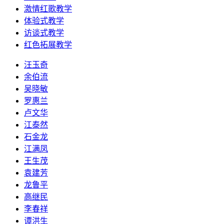
激情红歌教学
体验式教学
访谈式教学
红色拓展教学
汪玉奇
余伯流
吴晓敏
罗惠兰
卢文华
江泰然
石金龙
江满凤
王生茂
袁建芳
龙鲁平
高继民
李春祥
谭洪生