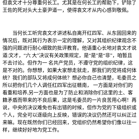
但袁文才十分尊重何长工。尤其
是在何长工的帮助下，铲除了
王佐的死对头大土豪尹道一，使得袁
文才从内心感到敬佩。
当何长工听完袁文才讲述私自离开红四军、从东固回来的
情况后，既对其行为表示一定的理解，又对其组织纪律观念不
强的问题进行耐心细致的批评教育。他语重心长地对袁文才说
道:文才，“六 大”决议有关政策规定，是“是”是“非”，咱暂且
不去讨论。但作为一 名共产党员，不遵守党的组织纪律，这
是不对的。你想想，如果大家想走就走，那我们的党将成何体
统？我们的部队又将成何体统？想必你自己也清楚，毛委员之
所以把你们几个人调任红四军出征赣南， 一方面是对你们的
看重和培养,另一方面也是为了防止和消除你们这里的土、客
籍矛盾而带来的不良后果，这是毛委员的一片良苦用心啊！再
说，中央的决议难免也有出错的时候，但作为党的下级组织或
个人，完全可以逐级向上反映，错误的决议仍然还可以纠正过
来嘛。现在既然你们已经回来，党组织仍然希望你们像以往一
样，继续好好地为党工作。