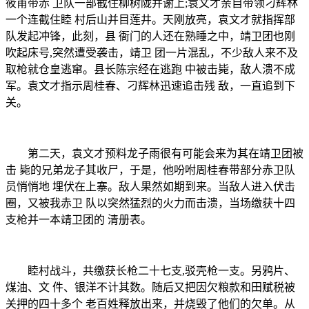
筱甫带赤 卫队一部截住柳树陇并谢上;袁文才亲自带领刁辉林
一个连截住睦 村后山并目莲井。天刚放亮，袁文才就指挥部
队发起冲锋，此刻，县 衙门的人还在熟睡之中，靖卫团也刚
吹起床号,突然遭受袭击，靖卫 团一片混乱，不少敌人来不及
取枪就仓皇逃窜。县长陈宗经在逃跑 中被击毙，敌人溃不成
军。袁文才指示周桂春、刁辉林迅速追击残 敌，一直追到下
关。
第二天，袁文才预料龙子雨很有可能会来为其在靖卫团被
击 毙的兄弟龙子其收尸，于是，他吩咐周桂春带部分赤卫队
员悄悄地 埋伏在上寨。敌人果然如期到来。当敌人进入伏击
圈，又被我赤卫 队以突然猛烈的火力而击溃，当场缴获十四
支枪并一本靖卫团的 清册表。
睦村战斗，共缴获长枪二十七支,驳壳枪一支。另鸦片、
煤油、文 件、银洋不计其数。随后又把因欠粮款和田赋税被
关押的四十多个 老百姓释放出来，并烧毁了他们的欠单。从