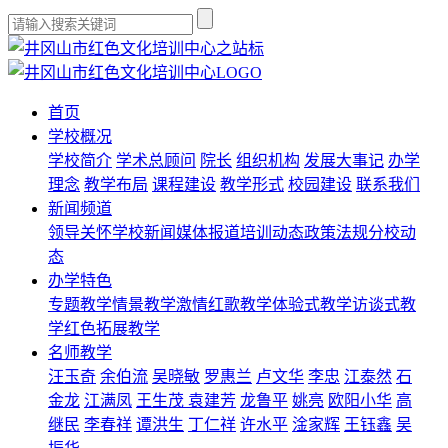
首页
学校概况
学校简介
学术总顾问
院长
组织机构
发展大事记
办学
理念
教学布局
课程建设
教学形式
校园建设
联系我们
新闻频道
领导关怀
学校新闻
媒体报道
培训动态
政策法规
分校动
态
办学特色
专题教学
情景教学
激情红歌教学
体验式教学
访谈式教
学
红色拓展教学
名师教学
汪玉奇
余伯流
吴晓敏
罗惠兰
卢文华
李忠
江泰然
石
金龙
江满凤
王生茂
袁建芳
龙鲁平
姚亮
欧阳小华
高
继民
李春祥
谭洪生
丁仁祥
许水平
淦家辉
王钰鑫
吴