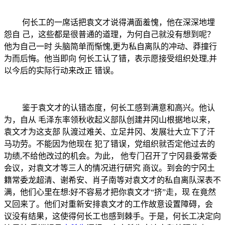
何长工的一席话把袁文才说得满面羞愧，他在深深地埋
怨自
己，这些都是很普通的道理，为何自己就没有想到呢？
他为自己一时
头脑简单而惭愧
,更为私自离队的冲动、莽撞行
为而后悔。他当即向 何长工认了错，表示愿接受组织处理,并
以今后的实际行动来改正 错误。
鉴于袁文才的认错态度，何长工感到满意和高兴。他认
为，自从
毛泽东率领秋收起义部队创建井冈山根据地以来，
袁文才为这支部
队渡过难关、立足井冈、发展壮大立下了汗
马功劳。不能因为他现在
犯了错误，党组织就否定他过去的
功绩
,不给他改过的机会。为此， 他专门召开了宁冈县委常委
会议，对袁文才等三人的情况进行研究 商议。到会的宁冈土
籍常委龙超清、谢希安、肖子南等对袁文才的私自离队深表不
满，他们心里在想:好不容易才把你袁文才“挤”走，现 在竟然
又回来了。他们对重新安排袁文才的工作故意设置障碍，会
议没有结果，这使得何长工也感到棘手。于是，何长工决定向