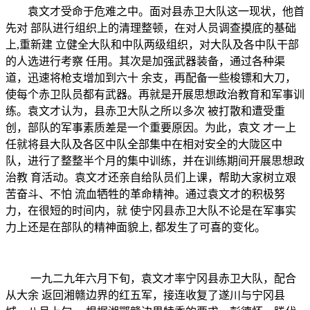
袁文才受命于危难之中。面对县赤卫大队这一现状，他首
先对 部队进行组织上的清理整顿，在对人员调查摸底的基础
上,重新建 立健全大队和中队两级组织，对大队及各中队干部
的人选进行考察 任用。其次是加强武器装备，通过各种渠
道，迅速将枪支增加到六十 余支，再配备一些梭镖和大刀，
使每个赤卫队员都有武器。再就是开展思想政治教育和军事训
练。袁文才认为，县赤卫大队之所以多次 被打散和遭受重
创，部队的军事素质差是一个重要原因。为此，袁文 才一上
任就将县大队及各区中队全部集中在相对安全的大陇区中
队，进行了整整半个月的集中训练，并在训练期间开展思想政
治教 育活动。袁文才还亲自给队员们上课，帮助大家树立艰
苦奋斗、不怕 流血牺牲的革命精神。通过袁文才的积极努
力，在很短的时间内，就 使宁冈县赤卫大队不论是在军事实
力上还是在部队的精神面貌上, 都发生了可喜的变化。
一九二九年六月下旬，袁文才率宁冈县赤卫大队，配合
从大余
返回湘赣边界的红五军，接连收复了遂川与宁冈县