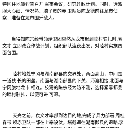
特区住地狐狸背召开 军事会议，研究歼敌计划。同时，选派
胆大心细、情况熟、脑子灵的赤 卫队员陈龙德前往龙市侦
察，准备在龙市围歼敌人。
当得知陈宗经带领靖卫团突然从龙市退到睦村驻扎时,袁
文才 立即改变作战计划，组织部队连夜出发，对睦村实施四
面包围。
睦村地处宁冈与湖南部县的交界处，两面高山，中间是
一道狭
长的田垄。南面与湖南部县的下关、沔渡相接
,北面与
宁冈腹地龙市 相连。狡猾的陈宗经为防不测，选择紧靠都县
的睦村驻扎，以便可进 可退。
天亮之前，袁文才率部到达目的地
,完成了兵力部署:周桂
春带 领赤卫队一部在上寨设伏，堵截通往湖南鄱县的退路;李