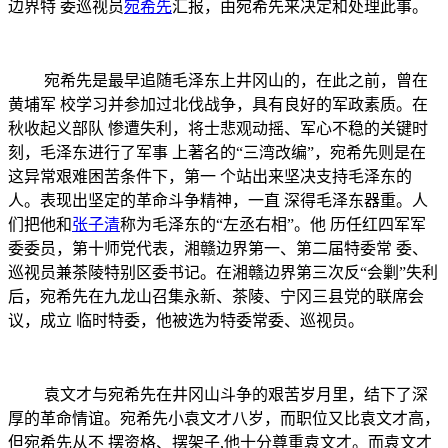
边界特 委巡视员
宛希先
汇报，由宛希先来决定和处理此事。
宛希先是最早追随毛泽东上井冈山的，在此之前，曾在
黄埔军
校学习并参加过北伐战争，具有良好的军政素质。在
秋收起义部队
惨遭失利，将士悲观动摇、军心不稳的关键时
刻，毛泽东进行了军事
上著名的
“三湾改编”，宛希先则是在
这异常艰难困苦条件下，第一 个站出来坚决支持毛泽东的
人。表现出坚定的革命斗争精神，一直 深得毛泽东器重。人
们把他和
张子清
称为毛泽东的“左丞右相”。他 历任红四军军
委委员，第十师党代表，湘赣边界第一、第二届特委常 委、
巡视员兼茶陵特别区委书记。在湘赣边界第三次反“会剿”失利
后，宛希先在九龙山召集永新、茶陵、宁冈三县党的联席会
议，成立 临时特委，他被选为特委常委、巡视员。
袁文才与宛希先在井冈山斗争的艰苦岁月里，结下了深
厚的革命情谊。宛希先小袁文才八岁，而职位又比袁文才高，
但宛希先从不
摆资格、摆架子
,他十分尊重袁文才。而袁文才