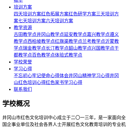
振华
培训方案
四天培训方案
红色拓展方案
红色研学方案
三天培训方
案
七天培训方案
六天培训方案
教学资源
古田教学点
井冈山教学点
延安教学点
嘉兴教学点
遵义
教学点
西柏坡教学点
红旗渠教学点
兰考教学点
沂蒙教
学点
瑞金教学点
长汀教学点
韶山教学点
兴国教学点
于
都教学点
百色教学点
体验式教学点
学校荣誉
学习心得
不忘初心牢记使命心得体会
井冈山精神学习心得
井冈
山红色培训心得
红色家书学习心得
联系我们
学校概况
井冈山市红色文化培训中心成立于二〇一三年，是一家面向全
国企事业单位及社会各界人士开展红色文化教育培训的专业机