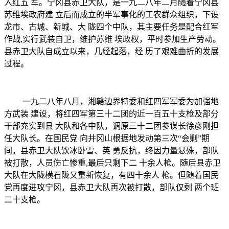
入红五 军。宁冈县赤卫大队，是一九二八年二月随着宁冈县
苏维埃政府建 立后而成立的半军事化的工农群众组织，下设
龙市、古城、新城、大 陇四个中队，其主要任务是配合红军
作战,实行武装自卫，维护苏维 埃政权，平时参加生产劳动。
县赤卫大队自成立以来，几经起落，经 历了艰难曲折的发展
过程。
一九二八年八月，湘赣边界特委和红四军军委为加强地
方武装
建设，将红四军第三十二团的近一百五十支枪及部分
干部充实到县
大队和各中队，调原三十二团参谋长徐彦刚担
任大队长。在国民党
向井冈山根据地发动第三次
“会剿”期
间，县赤卫大队饮冰卧雪、英 勇反抗，终因力量悬殊，部队
被打散，人员伤亡惨重,最后只剩下二 十余人枪。随后县赤卫
大队在大陇横石陇又重新恢复，有四十余人 枪。但随着国民
党再度进攻宁冈，县赤卫大队再次被打散，部队仅剩 两个班
二十支枪。