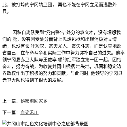
此，被打垮的宁冈靖卫团， 再也不能在宁冈立足而逃散外
县。
因私自离队受到
“党内警告”处分的袁文才，没有埋怨我
们的 党，没有因受处分而背上思想包袱和出现消极对立情
绪，也没有长 吁短叹、怨天尤人、丧失斗志，而是认真地反
省自己，在革命斗争和实际工作中努力弥补自己的过失。他率
领宁冈县赤卫大队与王佐率 领的红军独立第一团一起，团结
奋斗，努力奋战，为收复井冈山根据 地失地，巩固和稳定边
界政权作出了积极的努力和贡献。与此同时, 他领导的宁冈县
赤卫大队也得到了很大的发展。
上一篇：
秘密潜回家乡
下一篇：
血染禾川