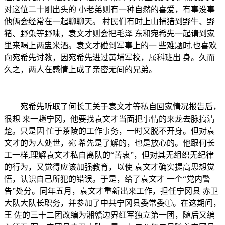
对这位二十刚出头的 小老弟则有一种自然的喜爱，有事没事
他俩会经常在一起聊聊天。 村民们有时上山捕猎到野牛、野
猪、野兔等野味，袁文才则会把毛泽 东和宛希先一起请到家
里来喝上两盅米酒。袁文才碰到军事上的一 些难题时,也喜欢
向宛希先讨教，因宛希先进过黄埔军校，属科班出 身。久而
久之，两人在感情上成了亲密无间的兄弟。
宛希先听取了何长工关于袁文才等私自回家情况报告后，
很想 来一趟宁冈，他要找袁文才当面把事情的来龙去脉搞清
楚。只是因 忙于茶陵的工作事务，一时又脱不开身。但对袁
文才的为人处世，宛 希先是了解的，也是放心的。他跟何长
工一样,理解袁文才私自离队的“苦衷”，但对其无组织无纪律
的行为，又觉得应该加强教育，以使 袁文才确实提高思想觉
悟，认识自己所犯的错误。于是，给了袁文才 一个“党内警
告”处分。同年五月，袁文才重新出来工作，担任宁冈县 赤卫
大队大队长职务，并参加了中共宁冈县委常委①。在这期间，
王 佐的三十二团改编为湘赣边界红军独立第一团，随后又编