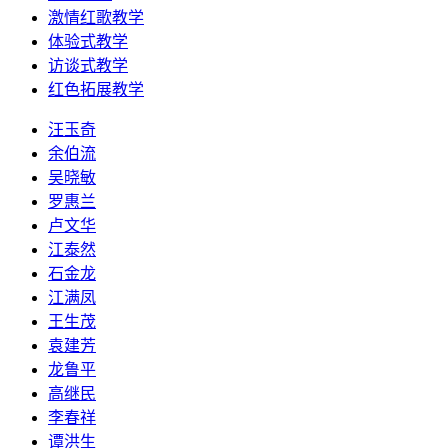
激情红歌教学
体验式教学
访谈式教学
红色拓展教学
汪玉奇
余伯流
吴晓敏
罗惠兰
卢文华
江泰然
石金龙
江满凤
王生茂
袁建芳
龙鲁平
高继民
李春祥
谭洪生