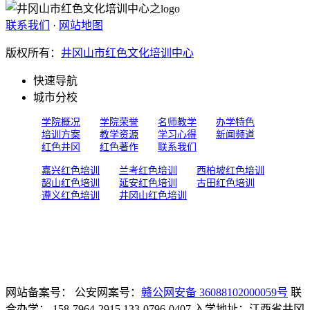
联系我们
·
网站地图
版权所有：
井冈山市红色文化培训中心
快速导航
城市分校
学院概况
学院荣誉
名师教学
办学特色
培训方案
教学资源
学习心得
新闻频道
红色井冈
红色著作
联系我们
嘉兴红色培训
兰考红色培训
西柏坡红色培训
韶山红色培训
延安红色培训
古田红色培训
遵义红色培训
井冈山红色培训
网站备案号：
公安网案号：
赣公网安备 36088102000059号
联
合办学： 158-7964-2915 133-0796-0407 入学地址：江西省井冈