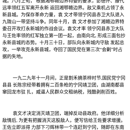
城。八月上旬，
根据湘鄂赣边界特委的要求，彭德怀、滕代
远率领红五军离开永新
返回湘鄂赣边界。敌又乘机占领了永
新县城。为保存革命力量，袁
文才带领宁冈县赤卫大队退入
九陇山一带坚持斗争。同年十月，袁
文才参加了湘赣边界特
委召开攻打永新城的作战会议。袁文才率
领宁冈县赤卫大队
与王佐率领的红军独立第一团一起，由南向北
, 形成三面包抄
永新县城的态势。十月三十日，部队向永新城内守敌 发起总
攻，一举攻克永新县城，夺回了国民党在第三次“会剿”时占
据的失地。
一九二九年十一月间，正是割禾摘茶梓时节
,国民党宁冈
县县 长陈宗经带着拥有二百条枪的宁冈靖卫团，由湖南都县
窜回龙市驻 扎，威逼人民群众交租纳税，残酷剥削百姓。
袁文才决定消灭靖卫团，端掉反动县政府。他详细分析
敌情后
, 为更有把握消灭这股敌人，便写信给王佐要求增援。
王佐立即派得 力部下刁辉林带一个连赶到宁冈，随即在东南