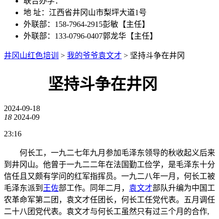
联合办学：
地 址：江西省井冈山市梨坪大道1号
外联部：158-7964-2915彭敏【主任】
外联部：133-0796-0407郭龙华【主任】
井冈山红色培训
>
我的爷爷袁文才
>
坚持斗争在井冈
坚持斗争在井冈
2024-09-18
18
2024-09
23:16
何长工，一九二七年九月参加毛泽东领导的秋收起义后来
到井冈山。他曾于一九二二年在法国勤工俭学，是毛泽东十分
信任且又颇有学问的红军指挥员。一九二八年一月，何长工被
毛泽东派到
王佐
部工作。同年二月，
袁文才
部队升编为中国工
农革命军第二团，袁文才任团长，何长工任党代表。五月调任
二十八团党代表。袁文才与何长工虽然只有过三个月的合作,