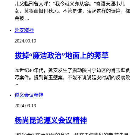
儿父临刑曾大呼：“我今就义亦从容。”寄语天涯小儿
女，莫将血恨付秋风。不管是谁，读起这样的诗篇，都
会被 ...
延安精神
2024.09.19
拔掉“廉洁政治”地面上的莠草
20世纪40年代，延安发生了震动陕甘宁边区的肖玉璧贪
污案件。提到肖玉璧案，不能不说说延安时期的反腐败
...
遵义会议精神
2024.09.19
杨尚昆论遵义会议精神