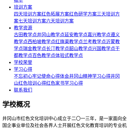
振华
培训方案
四天培训方案
红色拓展方案
红色研学方案
三天培训方
案
七天培训方案
六天培训方案
教学资源
古田教学点
井冈山教学点
延安教学点
嘉兴教学点
遵义
教学点
西柏坡教学点
红旗渠教学点
兰考教学点
沂蒙教
学点
瑞金教学点
长汀教学点
韶山教学点
兴国教学点
于
都教学点
百色教学点
体验式教学点
学校荣誉
学习心得
不忘初心牢记使命心得体会
井冈山精神学习心得
井冈
山红色培训心得
红色家书学习心得
联系我们
学校概况
井冈山市红色文化培训中心成立于二〇一三年，是一家面向全
国企事业单位及社会各界人士开展红色文化教育培训的专业机