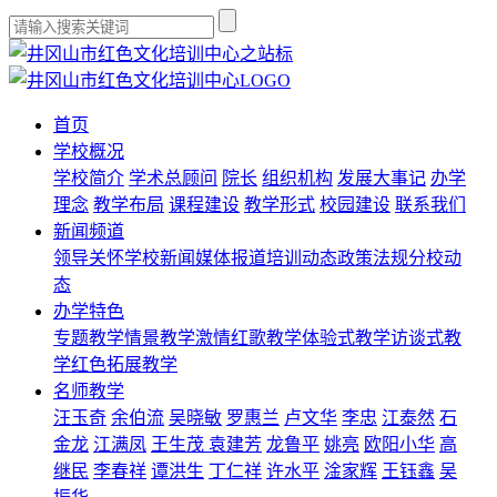
首页
学校概况
学校简介
学术总顾问
院长
组织机构
发展大事记
办学
理念
教学布局
课程建设
教学形式
校园建设
联系我们
新闻频道
领导关怀
学校新闻
媒体报道
培训动态
政策法规
分校动
态
办学特色
专题教学
情景教学
激情红歌教学
体验式教学
访谈式教
学
红色拓展教学
名师教学
汪玉奇
余伯流
吴晓敏
罗惠兰
卢文华
李忠
江泰然
石
金龙
江满凤
王生茂
袁建芳
龙鲁平
姚亮
欧阳小华
高
继民
李春祥
谭洪生
丁仁祥
许水平
淦家辉
王钰鑫
吴