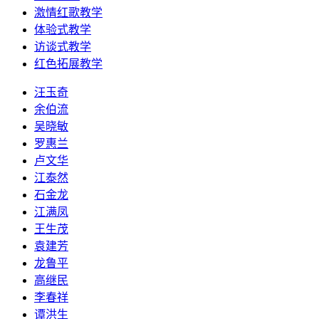
激情红歌教学
体验式教学
访谈式教学
红色拓展教学
汪玉奇
余伯流
吴晓敏
罗惠兰
卢文华
江泰然
石金龙
江满凤
王生茂
袁建芳
龙鲁平
高继民
李春祥
谭洪生