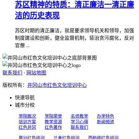
苏区精神的特质：清正廉洁一清正廉
洁的历史表现
苏区时期的清正廉洁，就是要求领导机关和领导，加强
制度建设和创新，健全监督机制，惩治贪污腐化，反对
官僚 ...
联系我们
·
网站地图
版权所有：
井冈山市红色文化培训中心
快速导航
城市分校
学院概况
学院荣誉
名师教学
办学特色
培训方案
教学资源
学习心得
新闻频道
红色井冈
红色著作
联系我们
嘉兴红色培训
兰考红色培训
西柏坡红色培训