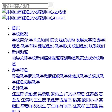
首页
学校概况
学校简介
学术总顾问
院长
组织机构
发展大事记
办学
理念
教学布局
课程建设
教学形式
校园建设
联系我们
新闻频道
领导关怀
学校新闻
媒体报道
培训动态
政策法规
分校动
态
办学特色
专题教学
情景教学
激情红歌教学
体验式教学
访谈式教
学
红色拓展教学
名师教学
汪玉奇
余伯流
吴晓敏
罗惠兰
卢文华
李忠
江泰然
石
金龙
江满凤
王生茂
袁建芳
龙鲁平
姚亮
欧阳小华
高
继民
李春祥
谭洪生
丁仁祥
许水平
淦家辉
王钰鑫
吴