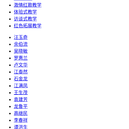
激情红歌教学
体验式教学
访谈式教学
红色拓展教学
汪玉奇
余伯流
吴晓敏
罗惠兰
卢文华
江泰然
石金龙
江满凤
王生茂
袁建芳
龙鲁平
高继民
李春祥
谭洪生