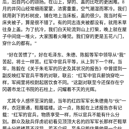
瓜，出自内心的颂扬。在山上，穿的、盖的比吃的更困难。8
月的井冈山经常细雨蒙蒙，浓雾重重，空气潮湿而寒冷。我们
就用剥下的杉树皮，铺在地上当床板，盖的很少。我当时有一
床夹被子，算是很不错了。有的同志连夹被都没有，就用禾草
往身上盖。为了抗冷，我们白天轮流到山上打柴，晚上就在屋
子中间烧一堆火，大家围着火睡觉。我们穿的更是五花八门，
穿什么的都有。”
“好在苦惯了”，好在毛泽东、朱德、陈毅等军中领导从“我”
苦起，将士一样苦。红军中官兵平等，从上到下一个样。当
年，陈毅在《关于朱毛军的历史及其状况的报告》中曾提到一
副反映红军官兵平等的对联，联云：“红军中官兵薪饷穿吃一
样，军阀里将校尉起居饮食不同。”这副对联至今还保存在宁
冈砻市龙江书院的石柱上，闪耀着不灭的光辉。
尤其令人感怀至深的是，当年的红四军军长朱德竟与“伙”一
样，衣冠普通，鞋履褴褛。这一点，陈毅在上述报告亦有记
载：“红军的官兵，物质享受一样，所以官兵不能有什么分
别。群众及敌兵俘虏初初看见顶顶大名的四军军长那样芒鞋草
履十分褴褛莫不诧异，若不介绍，至多只能估量他是一个伙