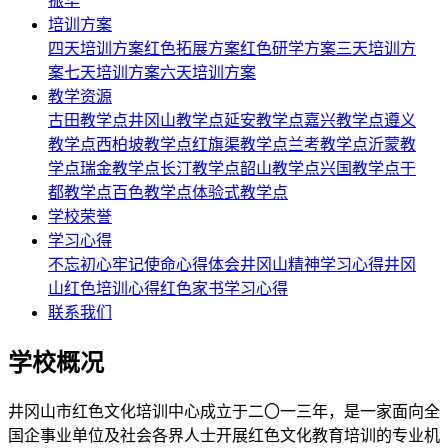
振华
培训方案
四天培训方案
红色拓展方案
红色研学方案
三天培训方
案
七天培训方案
六天培训方案
教学资源
古田教学点
井冈山教学点
延安教学点
嘉兴教学点
遵义
教学点
西柏坡教学点
红旗渠教学点
兰考教学点
沂蒙教
学点
瑞金教学点
长汀教学点
韶山教学点
兴国教学点
于
都教学点
百色教学点
体验式教学点
学校荣誉
学习心得
不忘初心牢记使命心得体会
井冈山精神学习心得
井冈
山红色培训心得
红色家书学习心得
联系我们
学校概况
井冈山市红色文化培训中心成立于二〇一三年，是一家面向全
国企事业单位及社会各界人士开展红色文化教育培训的专业机