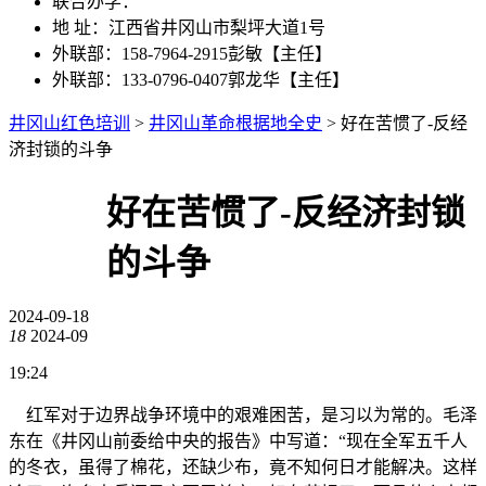
联合办学：
地 址：江西省井冈山市梨坪大道1号
外联部：158-7964-2915彭敏【主任】
外联部：133-0796-0407郭龙华【主任】
井冈山红色培训
>
井冈山革命根据地全史
>
好在苦惯了-反经
济封锁的斗争
好在苦惯了-反经济封锁
的斗争
2024-09-18
18
2024-09
19:24
红军对于边界战争环境中的艰难困苦，是习以为常的。毛泽
东在《井冈山前委给中央的报告》中写道：“现在全军五千人
的冬衣，虽得了棉花，还缺少布，竟不知何日才能解决。这样