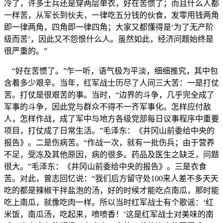
冷了，许多士兵还是穿两层单衣，好在苦惯了；而且什么人都
一样苦，从军长到伙夫，一律吃五分钱的伙食，发零用钱两角
即一律两角，四角即一律四角；大家又都懂得是‘为了无产阶
级而苦’，因此又不怨恨什么人。虽然如此，经济问题始终是
很严重的。”
“好在苦惯了。”乍一听，语气极为平淡，细细推究，其中包
含着多少艰辛。当年，红军战士历尽了人间三大苦：一是打仗
苦。打仗是很艰苦的事。当时，“边界的斗争，几乎完全成了
军事的斗争，因此党与群众不得不一齐军事化。怎样应付敌
人，怎样作战，成了军中与地方各级党部每日议事程序中重要
项目，打仗成了日常生活。”毛泽东：《井冈山前委给中央的
报告》。二是伤病苦。“作战一次，就有一批伤兵；由于营养
不足，受冻及其他原因，病的很多。药品及医生之缺乏，问题
很大。”毛泽东：《井冈山前委给中央的报告》。三是衣食
苦。对此，曾志回忆说：“我们后方留守处100来人差不多天天
吃的都是辣椒干拌盐泡的汤，好的时候才能吃点南瓜，那时能
吃上南瓜，就像吃肉一样。所以当时红军战士有个歌谣：‘红
米饭，南瓜汤，吃起来，喷喷香！’这是红军战士对美味的南